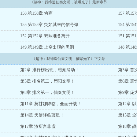
《超神：我缔造仙秦文明，被曝光了》最新章节
158.第158章 协商
157.第
155.第155章 突如其来的信号弹
154.第1
152.第152章 鹤熙准备离开
151.第1
149.第149章 上空出现的黑洞
148.第
《超神：我缔造仙秦文明，被曝光了》正文卷
第2章 排行榜出现，暗潮涌动！
第3章 
第5章 排名第二，烈阳文明！
第6章 
第8章 排名第一，仙秦文明！
第9章 
第11章 莫甘娜降临，全面开战！
第12章
第14章 天使降临蓝星！
第15章
第17章 汝所言非虚
第18章 