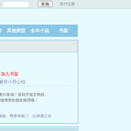
：
用户注册
异
其他类型
全本小说
书架
加入书架
章 解开小乔心结
星域！直到宇宙文明排...
和微博里的朋友推荐哦！
铜器，警察来敲门
以神通之名