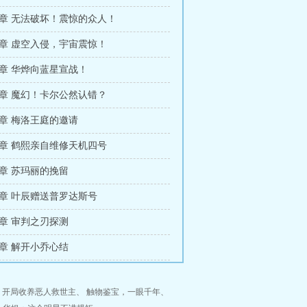
132章 无法破坏！震惊的众人！
135章 虚空入侵，宇宙震惊！
138章 华烨向蓝星宣战！
141章 魔幻！卡尔公然认错？
144章 梅洛王庭的邀请
147章 鹤熙亲自维修天机四号
50章 苏玛丽的挽留
153章 叶辰赠送普罗达斯号
56章 审判之刃探测
59章 解开小乔心结
：开局收养恶人救世主
、
触物鉴宝，一眼千年
、