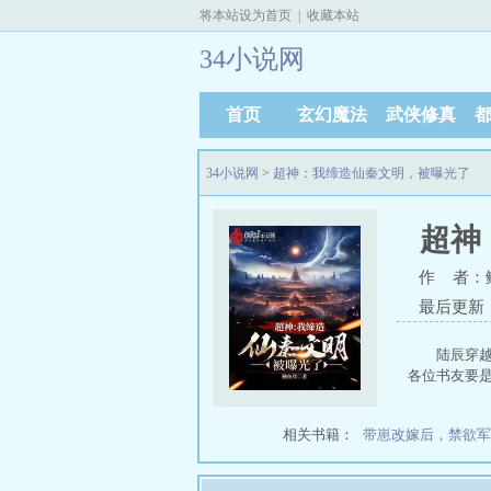
将本站设为首页
|
收藏本站
34小说网
首页
玄幻魔法
武侠修真
34小说网
>
超神：我缔造仙秦文明，被曝光了
超神
作 者：
最后更新：20
陆辰穿越
各位书友要
相关书籍：
带崽改嫁后，禁欲军