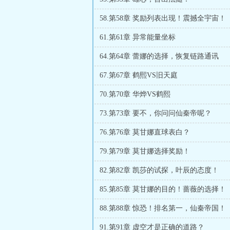
58.第58章 奖励列表出现！震撼全宇宙！
61.第61章 异常能量坐标
64.第64章 蕾娜的选择，恢复链路通讯
67.第67章 鹤熙VS旧天庭
70.第70章 华烨VS鹤熙
73.第73章 要不，你问问仙秦帝呢？
76.第76章 莫甘娜直球表白？
79.第79章 莫甘娜选择奖励！
82.第82章 凯莎的试探，叶辰的态度！
85.第85章 莫甘娜的目的！蔷薇的选择！
88.第88章 惊恐！排名第一，仙秦帝国！
91.第91章 虚空才是正确的道路？