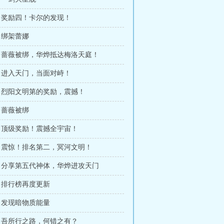
0章 奖励四！卡尔的发现！
章 绑架蕾娜
6章 蔷薇被绑，华烨抵达梅洛天庭！
9章 进入天门，当面对峙！
2章 烈阳文明第的奖励，震撼！
章 蔷薇被绑
8章 顶级奖励！震撼全宇宙！
1章 震惊！排名第二，冥河文明！
4章 分享第五代神体，华烨进攻天门
7章 排行榜再度更新
0章 发现暗物质能量
3章 吾所行之路，何错之有？