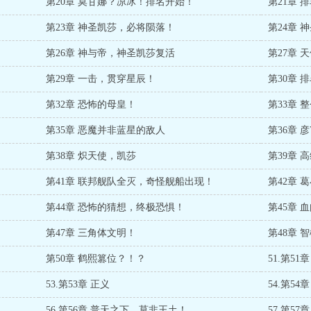
第20章 莫甘娜？凉冰！排名开始！
第21章
第23章 神圣凯莎，必将陨落！
第24章
第26章 神与帝，神圣凯莎复活
第27章
第29章 一击，贯穿星辰！
第30章
第32章 恐怖的母皇！
第33章 
第35章 恶魔并非蓝星的敌人
第36章 
第38章 炽天使，凯莎
第39章 
第41章 联邦舰队全灭，奇怪舰船出现！
第42章 
第44章 恐怖的猜想，终极恐惧！
第45章 
第47章 三角体文明！
第48章 
第50章 鹤熙篡位？！？
51.第51
53.第53章 正义
54.第5
56.第56章 普天之下，莫非王土！
57.第57