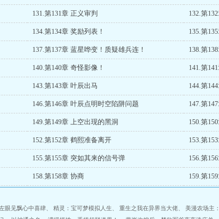
131.第131章 正义审判
132.第
134.第134章 奖励列表！
135.第
137.第137章 蓝星哗变！质疑雄兵连！
138.第
140.第140章 奇怪影像！
141.第
143.第143章 叶辰出马
144.第
146.第146章 叶辰点明时空陷阱问题
147.第
149.第149章 上空出现的黑洞
150.第1
152.第152章 鹤熙准备离开
153.第
155.第155章 突如其来的信号弹
156.第1
158.第158章 协商
159.第1
左眼见飘心中喜肆
、
精灵：宝可梦模拟人生
、
重生之我在异界当大佬
、
美漫农场主