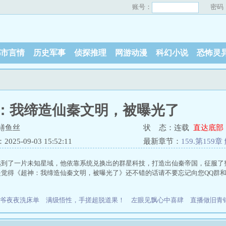
账号：
密码
都市言情
历史军事
侦探推理
网游动漫
科幻小说
恐怖灵
：我缔造仙秦文明，被曝光了
鳝鱼丝
状 态：连载
直达底部
25-09-03 15:52:11
最新章节：
159.第159
到了一片未知星域，他依靠系统兑换出的群星科技，打造出仙秦帝国，征服了整片
是觉得《超神：我缔造仙秦文明，被曝光了》还不错的话请不要忘记向您QQ群
爷夜夜洗床单
满级悟性，手搓超脱道果！
左眼见飘心中喜肆
直播做旧青