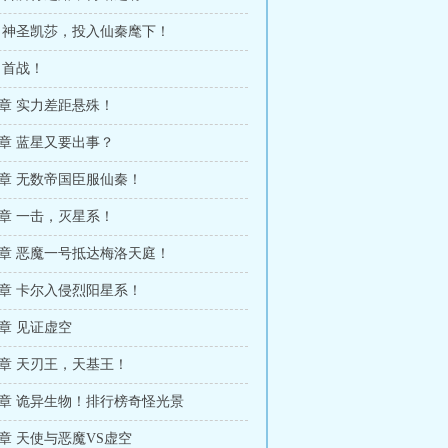
6章 神圣凯莎，投入仙秦麾下！
章 首战！
102章 实力差距悬殊！
105章 蓝星又要出事？
108章 无数帝国臣服仙秦！
111章 一击，灭星系！
114章 恶魔一号抵达梅洛天庭！
117章 卡尔入侵烈阳星系！
20章 见证虚空
123章 天刃王，天基王！
126章 诡异生物！排行榜奇怪光景
29章 天使与恶魔VS虚空