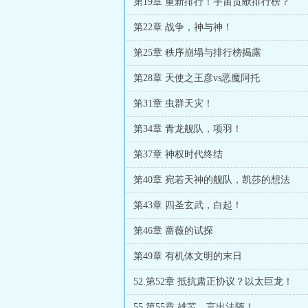
第19章 重新排行！宇宙贡献排行榜？
第22章 战争，神与神！
第25章 秩序崩塌与排行榜揭露
第28章 天使之王彦vs恶魔阿托
第31章 虫群天灾！
第34章 青龙舰队，项羽！
第37章 神权时代终结
第40章 宛若天神的舰队，凯莎的想法
第43章 四圣玄武，白起！
第46章 蔷薇的试探
第49章 有机体文明的末日
52.第52章 抵抗肃正协议？以太巨龙！
55.第55章 雄芯，言出法随！