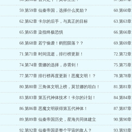
59.第59章 仙秦帝国，选择什么奖励？
60.第6
62.第62章 卡尔的后手，与真正的目标
63.第63
65.第65章 染指终极恐惧
66.第6
68.第68章 若宁偷袭！鹤熙陨落？？
69.第6
71.第71章 时间流逝，排行榜更新！
72.第7
74.第74章 蕾娜的选择，赤霄剑！
75.第75
77.第77章 排行榜再度更新！恶魔文明！？
78.第7
80.第80章 三角体文明上榜，莫甘娜的坦白！
81.第8
83.第83章 第五代神体技术！卡尔的计划！
84.第8
86.第86章 恶魔文明获得第五代神体！
87.第8
89.第89章 仙秦帝国历史，星海共同体建立
90.第9
92.第92章 仙秦帝国是整个宇宙的敌人？
93.第9