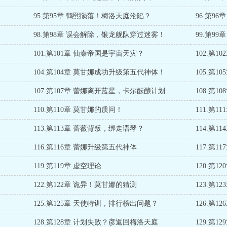
95.第95章 鹤熙陨落！梅洛天庭沦陷？
96.第9
98.第98章 误会解除，银龙舰队穿过迷雾！
99.第99
101.第101章 仙秦帝国是宇宙天灾？
102.第
！
104.第104章 莫甘娜成功升级第五代神体！
105.第
107.第107章 蕾娜离开蓝星，卡尔酝酿计划
108.第
110.第110章 莫甘娜的质问！
111.第
113.第113章 蔷薇背叛，绑走语琴？
114.第
116.第116章 蕾娜升级第五代神体
117.第
119.第119章 虚空理论
120.第1
122.第122章 诡异！莫甘娜的猜测
123.第
125.第125章 天使特训，排行榜出问题？
126.第
128.第128章 计划失败？彦返回梅洛天庭
129.第1