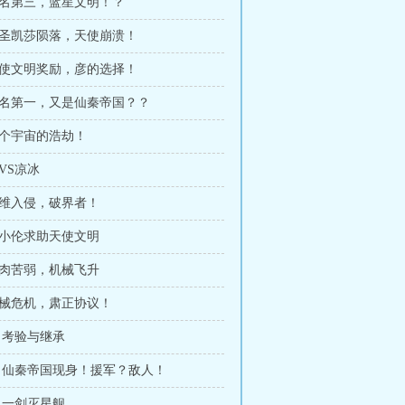
 排名第三，蓝星文明！？
 神圣凯莎陨落，天使崩溃！
 天使文明奖励，彦的选择！
 排名第一，又是仙秦帝国？？
整个宇宙的浩劫！
彦VS凉冰
高维入侵，破界者！
葛小伦求助天使文明
血肉苦弱，机械飞升
智械危机，肃正协议！
章 考验与继承
4章 仙秦帝国现身！援军？敌人！
章 一剑灭星舰