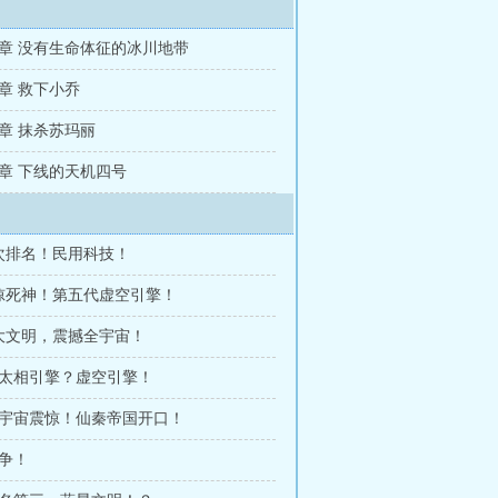
157章 没有生命体征的冰川地带
54章 救下小乔
51章 抹杀苏玛丽
148章 下线的天机四号
首次排名！民用科技！
震惊死神！第五代虚空引擎！
庞大文明，震撼全宇宙！
 以太相引擎？虚空引擎！
 全宇宙震惊！仙秦帝国开口！
战争！