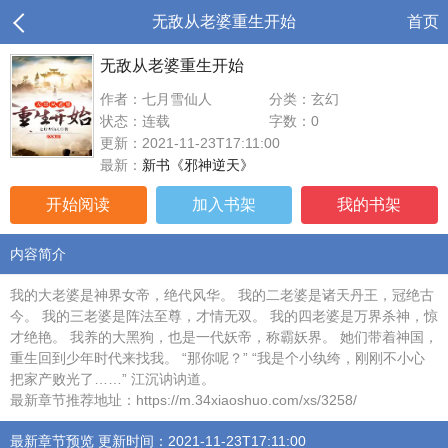
无敌从老婆重生开始
首页
无敌从老婆重生开始
作者：七月雪仙人
分类：玄幻
状态：连载
字数：0
更新：2021-11-23T17:11:00
最新：
新书《邪神逆天》
开始阅读
加入书架
我的书架
内容简介
我的大老婆是神界女帝，绝代风华。 我的二老婆是诸天丹王，冠绝古
今。 我的三老婆是阵法至尊，才情无双。 我的四老婆是万界杀神，惊
才绝艳。 我养的大黑狗，也是一代妖帝，称霸妖界。 她们带着神国，
重生回到少年时代来找我。 “那你呢？” “我是个小纨绔，刚刚不小心
把家产败光了……” 江沉讷讷道。
最新章节推荐地址：https://m.34xiaoshuo.com/xs/3258/
最新章节预览 更新时间：2021-11-23T17:11:00