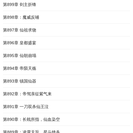
第899章 剑主折锋
第898章：魔威反哺
第897章 仙祖求饶
第896章 皇都盛宴
第895章 仙朝崩塌
第894章 帝陨天殇
第893章 镇国仙器
第892章：帝驾亲征紫气来
第891章 一刀双杀仙王泣
第890章：长戟所指，仙血染空
第889章：凌霄天旨，星斗绝杀