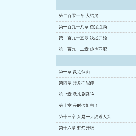
第二百零一章 大结局
第一百九十八章 奠定胜局
第一百九十五章 决战开始
第一百九十二章 你也不配
第一章 灵之位面
第四章 猎杀不能停
第七章 我来刷经验
第十章 是时候坦白了
第十三章 又是一大波送人头
第十六章 梦幻开场