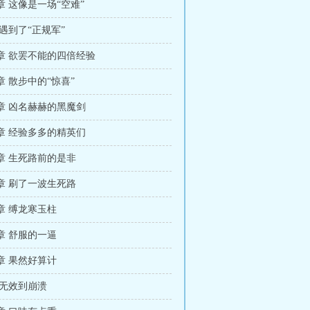
 这像是一场“空难”
遇到了“正规军”
章 欲罢不能的四倍经验
 散步中的“惊喜”
章 凶名赫赫的黑魔剑
章 经验多多的精英们
章 生死路前的是非
章 刷了一波生死路
章 缚龙寒玉柱
章 舒服的一逼
章 果然好算计
 无效到崩溃