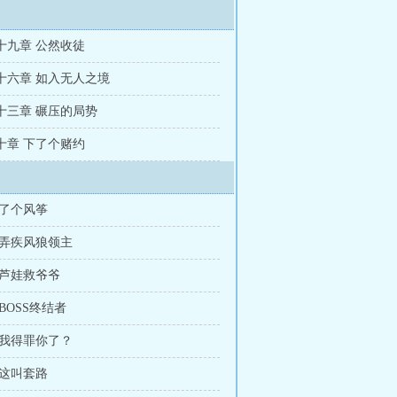
十九章 公然收徒
十六章 如入无人之境
十三章 碾压的局势
十章 下了个赌约
放了个风筝
戏弄疾风狼领主
葫芦娃救爷爷
BOSS终结者
 我得罪你了？
 这叫套路