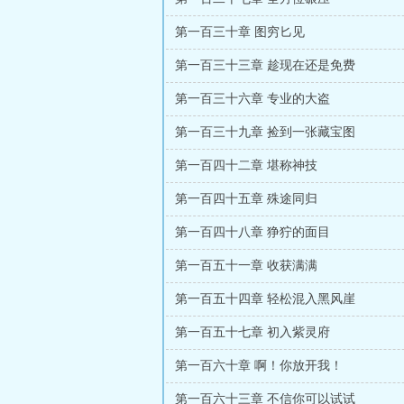
第一百三十章 图穷匕见
第一百三十三章 趁现在还是免费
第一百三十六章 专业的大盗
第一百三十九章 捡到一张藏宝图
第一百四十二章 堪称神技
第一百四十五章 殊途同归
第一百四十八章 狰狞的面目
第一百五十一章 收获满满
第一百五十四章 轻松混入黑风崖
第一百五十七章 初入紫灵府
第一百六十章 啊！你放开我！
第一百六十三章 不信你可以试试