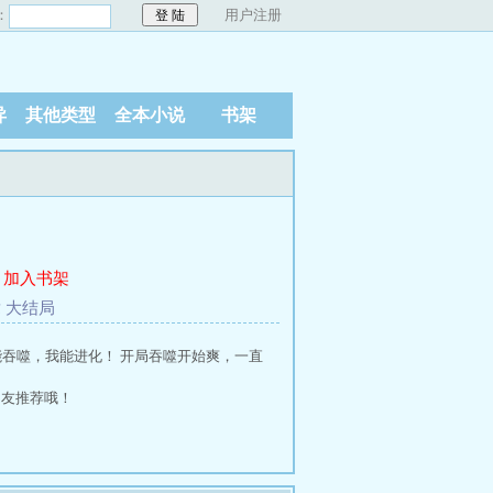
：
用户注册
异
其他类型
全本小说
书架
加入书架
 大结局
能吞噬，我能进化！ 开局吞噬开始爽，一直
朋友推荐哦！