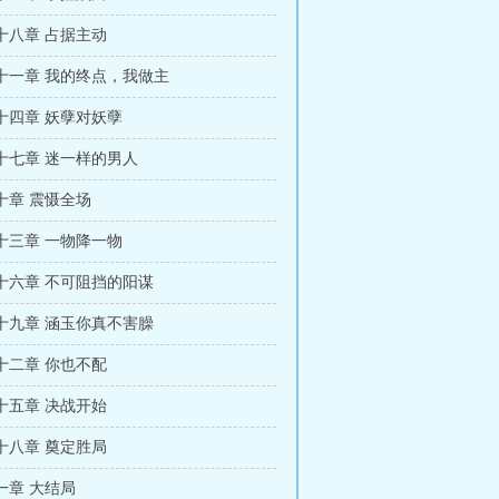
十八章 占据主动
十一章 我的终点，我做主
十四章 妖孽对妖孽
十七章 迷一样的男人
十章 震慑全场
十三章 一物降一物
十六章 不可阻挡的阳谋
十九章 涵玉你真不害臊
十二章 你也不配
十五章 决战开始
十八章 奠定胜局
一章 大结局