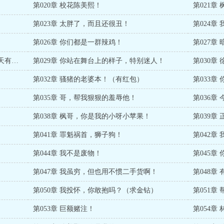
第020章 校花陈美熙！
第021章
第023章 太胖了，而且还很丑！
第024章
第026章 你们都是一群辣鸡！
第027
第028章 你怎么可能知道我的名字？（今天有三更）
第029章 你站在舞台上的样子，特别迷人！
第030章
第032章 骚猪的老婆本！（有红包）
第033章
第035章 哥，帮我狠狠的羞辱他！
第036章
第038章 枫哥，你是我的小呀小苹果！
第039章
第041章 罪魁祸首，狮子狗！
第042章
第044章 我不是废物！
第045章
第047章 我虽穷，但也用不惯二手货啊！
第048章
第050章 我投怀，你敢抱吗？（求金钻）
第051章
第053章 巨额赌注！
第054章