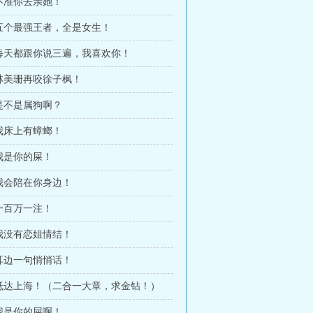
 不准你去亲她！
 五个最强王者，全是女生！
章 每天都跟你说三遍，我喜欢你！
 林美珊再咬徐子枫！
 是不是属狗啊？
 我床上有蟑螂！
 我是你的屎！
 我会陪在你身边！
 一百万一注！
 我没有恋姐情结！
 耳边一句悄悄话！
章 抵达上海！（二合一大章，求金钻！）
 我是你的屎啊！