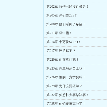
第202章 盲僧已经接近暴走！
第205章 你们要2v5？
第208章 他们看到了希望！
第211章 竖中指！
第214章 十万块SOLO！
第217章 还勇猛不？
第220章 他在算计我？
第223章 冯兰翔亲自上场！
第226章 输的一方学狗叫！
第229章 为什么要辍学？
第232章 梦想杯大赛总决赛！
第235章 他们要推高地了！