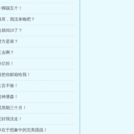
 一脚踢五个！
 枫哥，我没来晚吧？
 这就8比0了？
 对方是谁？
 又去啊？
 张亿恒！
 请把你邮箱给我！
 大言不惭！
 超神潘森！
 试用期三个月！
 还好我没走！
 存在于想象中的完美团战！