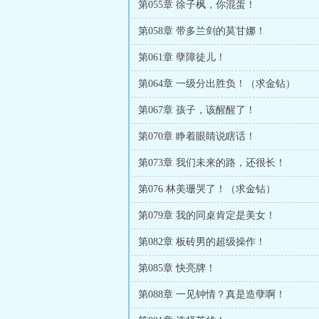
第055章 徐子枫，你混蛋！
第058章 带多兰剑的莫甘娜！
第061章 孽障徒儿！
第064章 一级分出胜负！（求金钻）
第067章 孩子，该醒醒了！
第070章 睁着眼睛说瞎话！
第073章 我们未来的路，还很长！
第076 林美珊哭了！（求金钻）
第079章 我的同桌肯定是美女！
第082章 板砖男的超级操作！
第085章 快亮牌！
第088章 一见钟情？真是造孽啊！