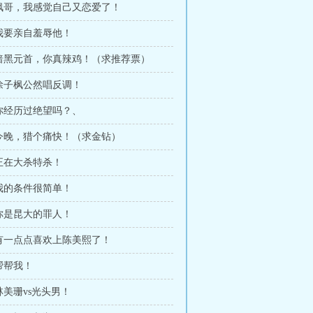
 枫哥，我感觉自己又恋爱了！
 我要亲自羞辱他！
章 暗黑元首，你真辣鸡！（求推荐票）
 徐子枫公然唱反调！
 你经历过绝望吗？、
 今晚，猎个痛快！（求金钻）
 正在大杀特杀！
 我的条件很简单！
 你是昆大的罪人！
 有一点点喜欢上陈美熙了！
 帮帮我！
 林美珊vs光头男！