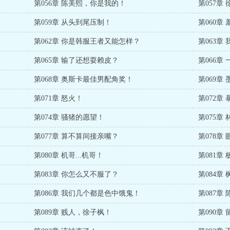
第056章 陈美熙，你是我的！
第057章
第059章 从头到尾压制！
第060章
第062章 你是韩服王者又能怎样？
第063章
第065章 输了还想耍赖皮？
第066章
第068章 奥斯卡最佳男配角奖！
第069章
第071章 怒火！
第072章
第074章 骚猪的愿望！
第075章
第077章 算不算间接亲嘴？
第078章
第080章 机哥...机哥！
第081章
第083章 你怎么又不服了？
第084章
第086章 我们几个都是色中饿鬼！
第087章
第089章 贱人，徐子枫！
第090章