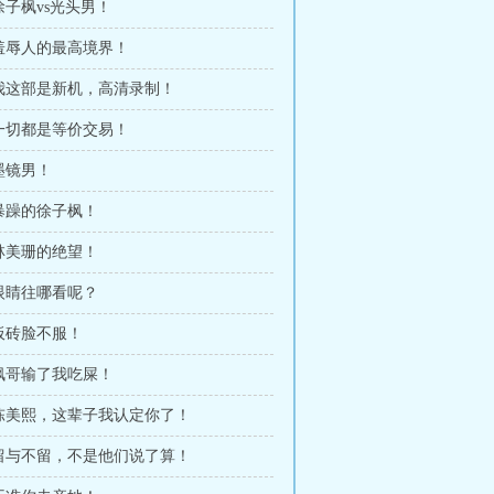
 徐子枫vs光头男！
 羞辱人的最高境界！
 我这部是新机，高清录制！
 一切都是等价交易！
 墨镜男！
 暴躁的徐子枫！
 林美珊的绝望！
 眼睛往哪看呢？
 板砖脸不服！
 枫哥输了我吃屎！
 陈美熙，这辈子我认定你了！
 留与不留，不是他们说了算！