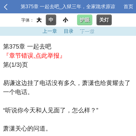
第375章 一起去吧_入狱三年，全家跪求原谅
首页
大
中
小
护眼
关灯
字体：
上一章
目录
下一章
第375章 一起去吧
『章节错误,点此举报』
第(1/3)页
易谦这边挂了电话没有多久，萧潇也给黄耀去了
一个电话。
“听说你今天和人见面了，怎么样？”
萧潇关心的问道。